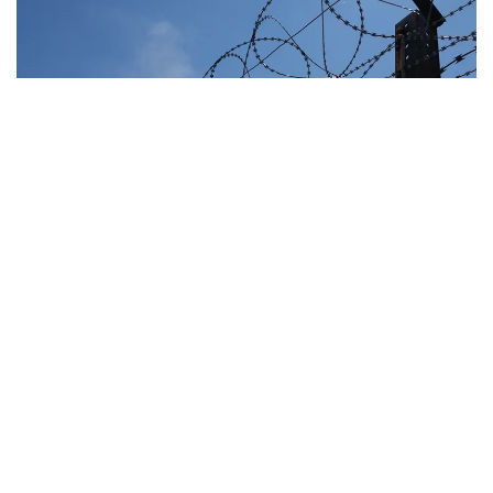
Фото: КУИС
Как сообщили в прокуратуре ВКО, факт
вымогательства был выявлен в рамках надзорной
деятельности Генеральной прокуратуры.
Уголовное дело передали в производство
специальных прокуроров.