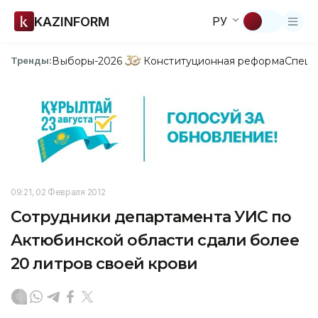
KAZINFORM
РУ
Выборы-2026
Конституционная реформа
Спецп
Тренды:
09:21, 02 Февраля 2012
Cотрудники департамента УИС по
Актюбинской области сдали более
20 литров своей крови