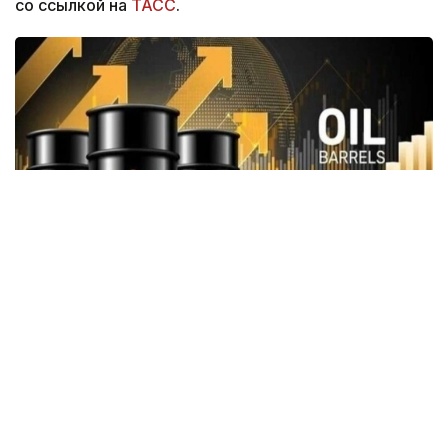
со ссылкой на
ТАСС
.
Фото: ParsToday
По данным на 18:38 мск (20:38 по времени
Астаны), стоимость Brent снижалась на 6,03%,
до $78,72 за баррель.
К 18:43 мск (20:43 по времени Астаны), стоимость