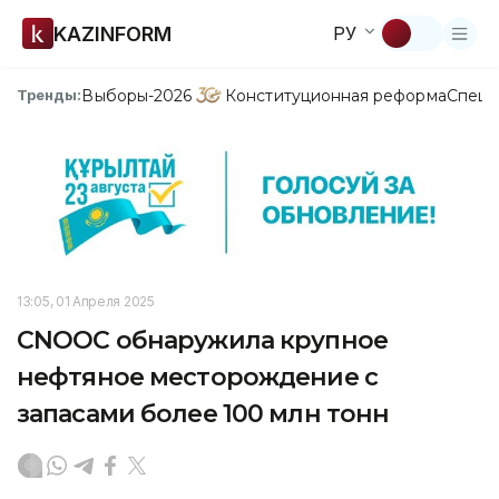
KAZINFORM
РУ
Выборы-2026
Конституционная реформа
Спецп
Тренды:
13:05, 01 Апреля 2025
CNOOC обнаружила крупное
нефтяное месторождение с
запасами более 100 млн тонн