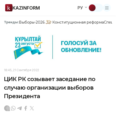
KAZINFORM
РУ
Выборы-2026
Конституционная реформа
Спецп
Тренды:
18:45, 21 Сентября 2022
ЦИК РК созывает заседание по
случаю организации выборов
Президента