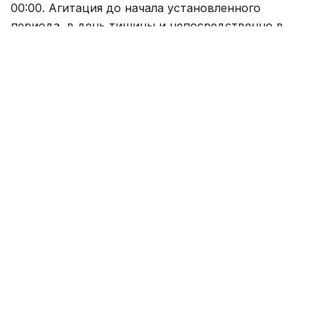
00:00. Агитация до начала установленного
периода, в день тишины и непосредственно в
день голосования запрещена.
Фото: Александр Павский /Kazinform
Каков прогноз явки