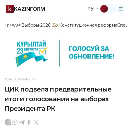
KAZINFORM
РУ
Выборы-2026
Конституционная реформа
Спецп
Тренды:
11:58, 10 Июня 2019
ЦИК подвела предварительные
итоги голосования на выборах
Президента РК