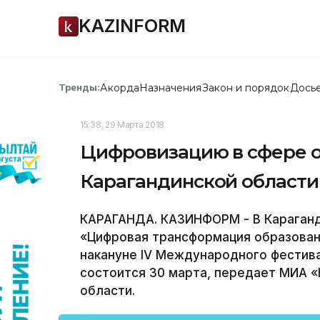
KAZINFORM
Акорда
Назначения
Закон и порядок
Дось
Тренды:
15:38, 29 Марта 2018
Цифровизацию в сфере о
Карагандинской области
КАРАГАНДА. КАЗИНФОРМ - В Караганд
«Цифровая трансформация образован
накануне IV Международного фестива
состоится 30 марта, передает МИА «
области.