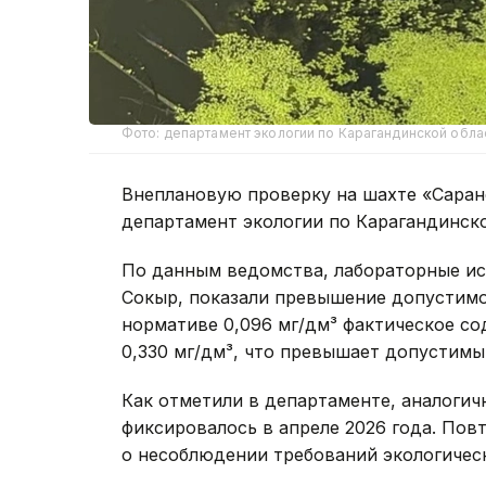
Фото: департамент экологии по Карагандинской обла
Внеплановую проверку на шахте «Саран
департамент экологии по Карагандинско
По данным ведомства, лабораторные ис
Сокыр, показали превышение допустимо
нормативе 0,096 мг/дм³ фактическое с
0,330 мг/дм³, что превышает допустимый
Как отметили в департаменте, аналогич
фиксировалось в апреле 2026 года. По
о несоблюдении требований экологическ