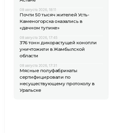
08 августа 2026, 18:11
Почти 50 тысяч жителей Усть-
Каменогорска оказались в
«дачном тупике»
08 августа 2026, 17:45
376 тонн дикорастущей конопли
уничтожили в Жамбылской
области
08 августа 2026, 17:31
Мясные полуфабрикаты
сертифицировали по
несуществующему протоколу в
Уральске