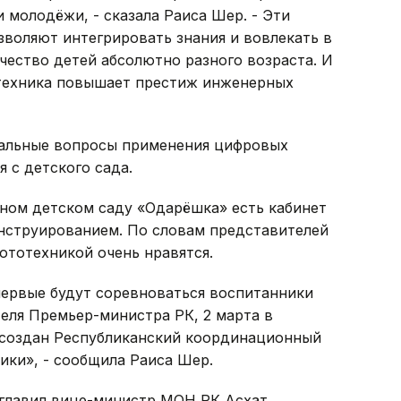
 молодёжи, - сказала Раиса Шер. - Эти
воляют интегрировать знания и вовлекать в
ество детей абсолютно разного возраста. И
отехника повышает престиж инженерных
туальные вопросы применения цифровых
я с детского сада.
ном детском саду «Одарёшка» есть кабинет
онструированием. По словам представителей
ототехникой очень нравятся.
первые будут соревноваться воспитанники
еля Премьер-министра РК, 2 марта в
 создан Республиканский координационный
ики», - сообщила Раиса Шер.
зглавил вице-министр МОН РК Асхат