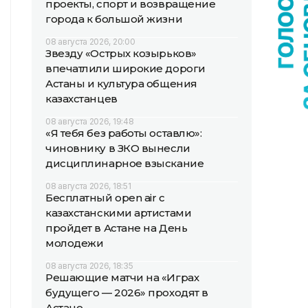
проекты, спорт и возвращение
города к большой жизни
08 августа 2026, 20:00
Звезду «Острых козырьков»
впечатлили широкие дороги
Астаны и культура общения
казахстанцев
08 августа 2026, 19:48
«Я тебя без работы оставлю»:
чиновнику в ЗКО вынесли
дисциплинарное взыскание
08 августа 2026, 18:51
Бесплатный open air с
казахстанскими артистами
пройдет в Астане на День
молодежи
08 августа 2026, 18:35
Решающие матчи на «Играх
будущего — 2026» проходят в
Астане