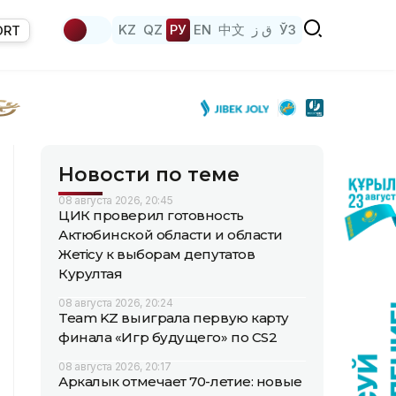
KZ
QZ
РУ
EN
中文
ق ز
ЎЗ
ORT
Новости по теме
08 августа 2026, 20:45
ЦИК проверил готовность
Актюбинской области и области
Жетісу к выборам депутатов
Курултая
08 августа 2026, 20:24
Team KZ выиграла первую карту
финала «Игр будущего» по CS2
08 августа 2026, 20:17
Аркалык отмечает 70-летие: новые