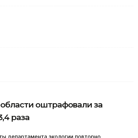
 области оштрафовали за
,4 раза
сты департамента экологии повторно