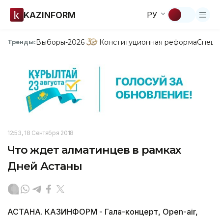
KAZINFORM
РУ
Выборы-2026
Конституционная реформа
Спецп
Тренды:
12:53, 18 Сентября 2018
Что ждет алматинцев в рамках
Дней Астаны
АСТАНА. КАЗИНФОРМ - Гала-концерт, Open-air,