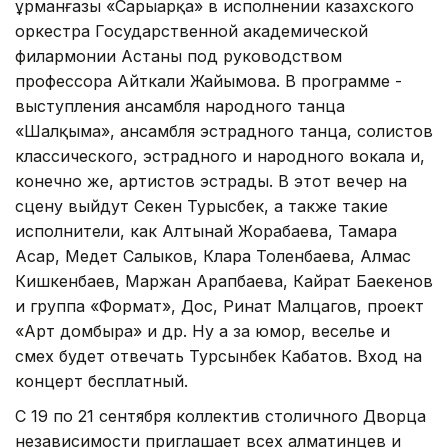
Құрманғазы «Сарыарқа» в исполнении казахского
оркестра Государственной академической
филармонии Астаны под руководством
профессора Айткали Жайымова. В программе -
выступления ансамбля народного танца
«Шалқыма», ансамбля эстрадного танца, солистов
классического, эстрадного и народного вокала и,
конечно же, артистов эстрады. В этот вечер на
сцену выйдут Секен Турысбек, а также такие
исполнители, как Алтынай Жорабаева, Тамара
Асар, Медет Салыков, Клара Толенбаева, Алмас
Кишкенбаев, Маржан Арапбаева, Кайрат Баекенов
и группа «Формат», Дос, Ринат Малцагов, проект
«Арт домбыра» и др. Ну а за юмор, веселье и
смех будет отвечать Турсынбек Кабатов. Вход на
концерт бесплатный.
С 19 по 21 сентября коллектив столичного Дворца
независимости приглашает всех алматинцев и