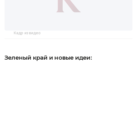
Кадр из видео
Зеленый край и новые идеи:
экологические инициативы
в Костанайской области
В прошлом году в туристическую отрасль
Костанайской области было привлечено более
13 млрд тенге инвестиций. В регионе
увеличивается количество мест для отдыха
на природе, реализуются новые туристические
проекты. Возможно, именно поэтому в прошлом