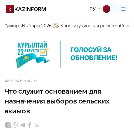
KAZINFORM
РУ
Выборы-2026
Конституционная реформа
Спецп
Тренды:
14:35, 24 Июня 2021
Что служит основанием для
назначения выборов сельских
акимов