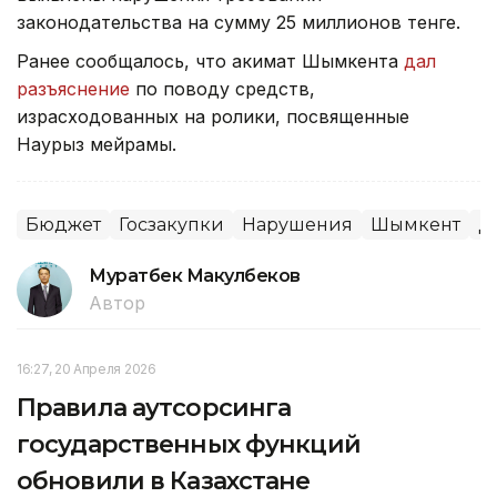
законодательства на сумму 25 миллионов тенге.
Ранее сообщалось, что акимат Шымкента
дал
разъяснение
по поводу средств,
израсходованных на ролики, посвященные
Наурыз мейрамы.
Бюджет
Госзакупки
Нарушения
Шымкент
Д
Муратбек Макулбеков
Автор
16:27, 20 Апреля 2026
Правила аутсорсинга
государственных функций
обновили в Казахстане