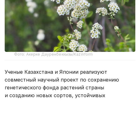
Фото: Акерке Дауренбеккызы/Kazinform
Ученые Казахстана и Японии реализуют
совместный научный проект по сохранению
генетического фонда растений страны
и созданию новых сортов, устойчивых
к изменению климата. Инициатива рассчитана
на пять лет. В ходе восьмидневной экспедиции
в Северо-Казахстанской области были собраны
десятки ценных образцов растений. В частности,
зафиксированы редкие виды дикорастущих дыни,