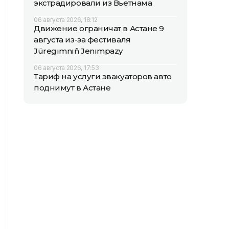
экстрадировали из Вьетнама
06 августа 2026, 18:12
Движение ограничат в Астане 9
августа из-за фестиваля
Jüregımnıñ Jenımpazy
06 августа 2026, 17:53
Тариф на услуги эвакуаторов авто
поднимут в Астане