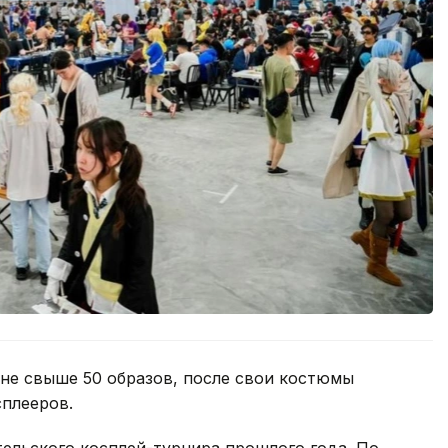
не свыше 50 образов, после свои костюмы
плееров.
ельского косплей-турнира прошлого года. По