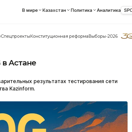
В мире
Казахстан
Политика
Аналитика
SP
е
Спецпроекты
Конституционная реформа
Выборы-2026
G в Астане
варительных результатах тестирования сети
ва Kazinform.