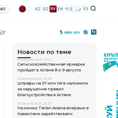
KZ
QZ
РУ
EN
中文
ق ز
ЎЗ
ORT
Новости по теме
06 августа 2026, 21:04
Сельскохозяйственная ярмарка
пройдет в Астане 8 и 9 августа
06 августа 2026, 20:48
Штрафы на 57 млн теңге наложили
за нарушения правил
благоустройства в Астане
06 августа 2026, 20:35
На линии Tarlan Astana впервые в
Казахстане задействовали