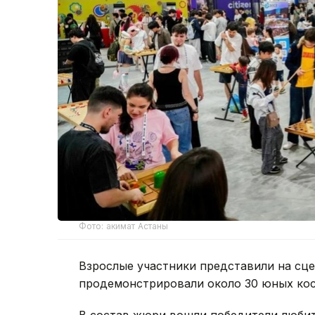
Фото: акимат Астаны
Взрослые участники представили на сце
продемонстрировали около 30 юных кос
В состав жюри вошли победители любит