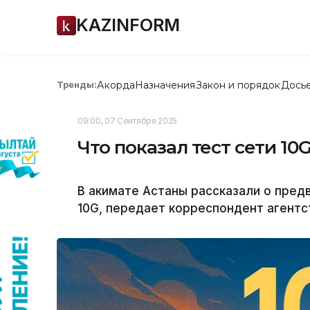
KAZINFORM
Акорда
Назначения
Закон и порядок
Дось
Тренды:
09:00, 07 Сентября 2025
Что показал тест сети 10
В акимате Астаны рассказали о пред
10G, передает корреспондент агентст