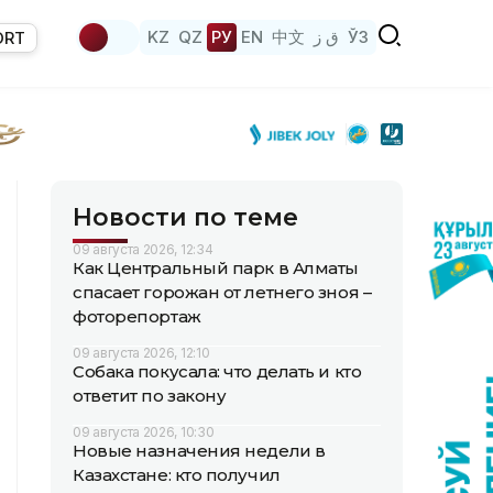
KZ
QZ
РУ
EN
中文
ق ز
ЎЗ
ORT
Новости по теме
09 августа 2026, 12:34
Как Центральный парк в Алматы
спасает горожан от летнего зноя –
фоторепортаж
09 августа 2026, 12:10
Собака покусала: что делать и кто
ответит по закону
09 августа 2026, 10:30
Новые назначения недели в
Казахстане: кто получил