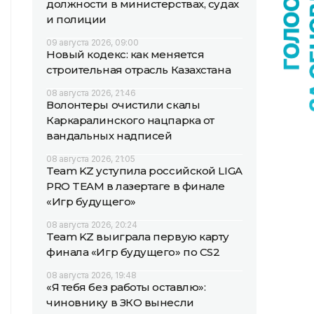
должности в министерствах, судах
и полиции
09 августа 2026, 09:00
Новый кодекс: как меняется
строительная отрасль Казахстана
08 августа 2026, 21:46
Волонтеры очистили скалы
Каркаралинского нацпарка от
вандальных надписей
08 августа 2026, 21:05
Team KZ уступила российской LIGA
PRO TEAM в лазертаге в финале
«Игр будущего»
08 августа 2026, 20:24
Team KZ выиграла первую карту
финала «Игр будущего» по CS2
08 августа 2026, 19:48
«Я тебя без работы оставлю»:
чиновнику в ЗКО вынесли