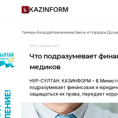
KAZINFORM
Акорда
Назначения
Закон и порядок
Дось
Тренды:
14:45, 25 Июня 2021
Что подразумевает фина
медиков
НУР-СУЛТАН. КАЗИНФОРМ – В Министе
подразумевает финансовая и юридиче
защищаться их права, передает кор