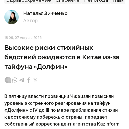
Здравоохранение
Спасение
Непогода
Павло
Наталья Зинченко
Автор
18:09, 07 Августа 2026
Высокие риски стихийных
бедствий ожидаются в Китае из-за
тайфуна «Долфин»
В пятницу власти провинции Чжэцзян повысили
уровень экстренного реагирования на тайфун
«Долфин» с IV до III по мере приближения стихии
к восточному побережью страны, передает
собственный корреспондент агентства Kazinform