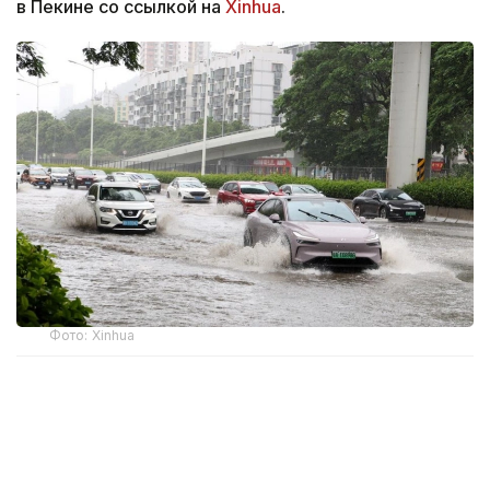
в Пекине со ссылкой на
Xinhua
.
Фото: Xinhua
По данным Национального метеорологического
центра КНР, объявшего «желтый» уровень
опасности, стихия движется на запад
со скоростью 15–20 км/ч. В пятницу утром