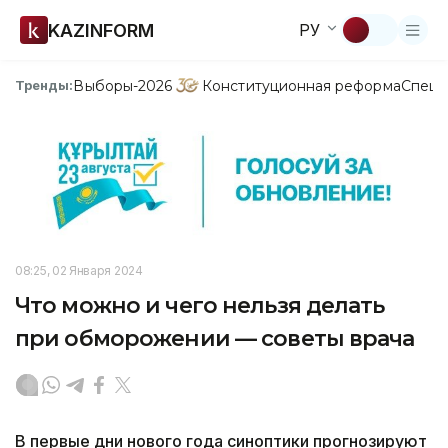
KAZINFORM
РУ
Выборы-2026
Конституционная реформа
Спецп
Тренды:
08:25, 02 Января 2024
Что можно и чего нельзя делать
при обморожении — советы врача
В первые дни нового года синоптики прогнозируют