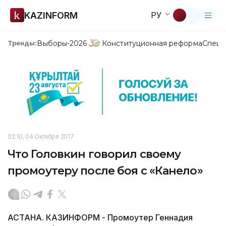
KAZINFORM
РУ
Выборы-2026
Конституционная реформа
Спецп
Тренды:
02:10, 04 Октября 2017
Что Головкин говорил своему
промоутеру после боя с «Канело»
АСТАНА. КАЗИНФОРМ - Промоутер Геннадия