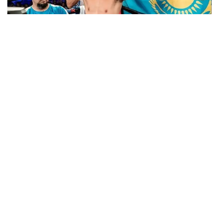
Фото: Sports.kz
Наивысшее место среди казахстанцев
в рейтингах WBC по-прежнему занимает Мейирим
Нурсултанов. Он находится на первой строчке
в среднем весе. В сентябре боксер проведет бой
за титул временного чемпиона мира WBC с его
нынешним обладателем американцем Хесусом
Рамосом-младшим, победитель противостояния
станет обязательным претендентом на титул
чемпиона мира WBC доминиканцем Карлосом
Адамесом.
Рывок в рейтингах WBC совершил казахстанец