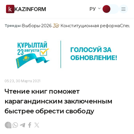
KAZINFORM
РУ
Выборы-2026
Конституционная реформа
Спецп
Тренды:
05:23, 30 Марта 2021
Чтение книг поможет
карагандинским заключенным
быстрее обрести свободу