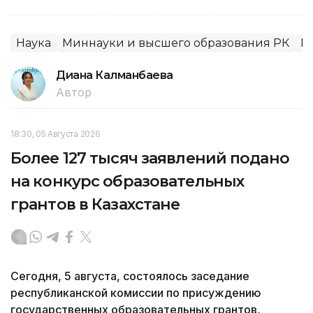
Наука
Миннауки и высшего образования РК
Р
Диана Калманбаева
Автор
18:30, 05 Августа 2026
Более 127 тысяч заявлений подано
на конкурс образовательных
грантов в Казахстане
Сегодня, 5 августа, состоялось заседание
республиканской комиссии по присуждению
государственных образовательных грантов,