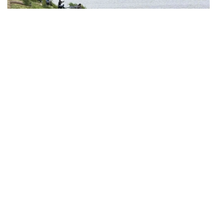
Фото: акимат Астаны
По данным ведомства, ребёнок по
неосторожности зацепил голову рыболовным
крючком. Находившиеся поблизости спасатели,
дежурившие на модульной капсуле, оперативно
оказали пострадавшему первую помощь до
прибытия бригады скорой медицинской помощи.