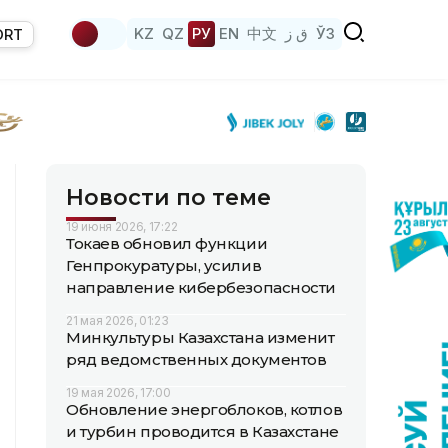
KZ
QZ
РУ
EN
中文
ق ز
ЎЗ
ORT
Новости по теме
19 июня 2026, 17:22
Токаев обновил функции
Генпрокуратуры, усилив
направление кибербезопасности
21 мая 2026, 01:23
Минкультуры Казахстана изменит
ряд ведомственных документов
19 мая 2026, 17:00
Обновление энергоблоков, котлов
и турбин проводится в Казахстане