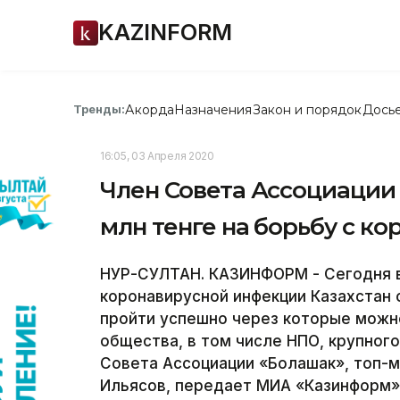
KAZINFORM
Акорда
Назначения
Закон и порядок
Дось
Тренды:
16:05, 03 Апреля 2020
Член Совета Ассоциации
млн тенге на борьбу с к
НУР-СУЛТАН. КАЗИНФОРМ - Сегодня в
коронавирусной инфекции Казахстан 
пройти успешно через которые можно
общества, в том числе НПО, крупного
Совета Ассоциации «Болашак», топ-м
Ильясов, передает МИА «Казинформ»