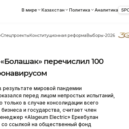
В мире
Казахстан
Политика
Аналитика
SP
е
Спецпроекты
Конституционная реформа
Выборы-2026
 «Болашак» перечислил 100
оронавирусом
 результате мировой пандемии
оказался перед лицом непростых испытаний,
 только в случае консолидации всего
 бизнеса и государства, считает член
енеджер «Alageum Electric» Еркебулан
 со ссылкой на общественный фонд