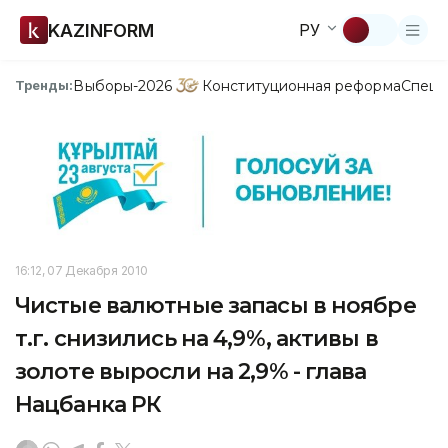
KAZINFORM
РУ
Выборы-2026
Конституционная реформа
Спецп
Тренды:
16:12, 07 Декабря 2010
Чистые валютные запасы в ноябре
т.г. снизились на 4,9%, активы в
золоте выросли на 2,9% - глава
Нацбанка РК