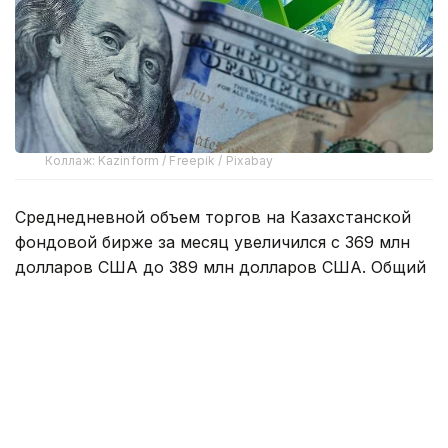
Коллаж: Kazinform / Freepik / Pixabay
Среднедневной объем торгов на Казахстанской
фондовой бирже за месяц увеличился с 369 млн
долларов США до 389 млн долларов США. Общий
объем торгов составил 8,6 млрд долларов США.
Объем продаж валюты из Национального фонда
на биржевом рынке в июле составил 200 млн
долларов США. Доля продаж из Национального
фонда составила 2,3% от общего объема торгов,
или около девяти млн долларов США в день.