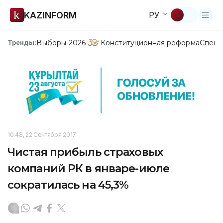
KAZINFORM
РУ
Выборы-2026
Конституционная реформа
Спецп
Тренды:
10:48, 22 Сентября 2017
Чистая прибыль страховых
компаний РК в январе-июле
сократилась на 45,3%