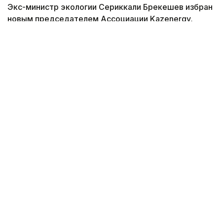
Экс-министр экологии Сериккали Брекешев избран
новым председателем Ассоциации Kazenergy,
сменив на этом посту Болата Акчулакова,
передает Kazinform со ссылкой на пресс-службу
компании.
Фото: Kazinform