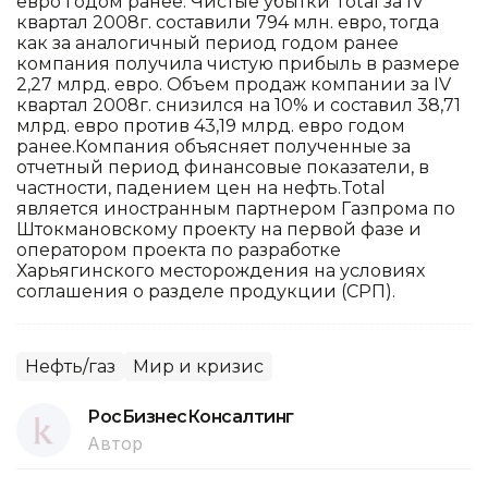
евро годом ранее. Чистые убытки Total за IV
квартал 2008г. составили 794 млн. евро, тогда
как за аналогичный период годом ранее
компания получила чистую прибыль в размере
2,27 млрд. евро. Объем продаж компании за IV
квартал 2008г. снизился на 10% и составил 38,71
млрд. евро против 43,19 млрд. евро годом
ранее.Компания объясняет полученные за
отчетный период финансовые показатели, в
частности, падением цен на нефть.Total
является иностранным партнером Газпрома по
Штокмановскому проекту на первой фазе и
оператором проекта по разработке
Харьягинского месторождения на условиях
соглашения о разделе продукции (СРП).
Нефть/газ
Мир и кризис
РосБизнесКонсалтинг
Автор