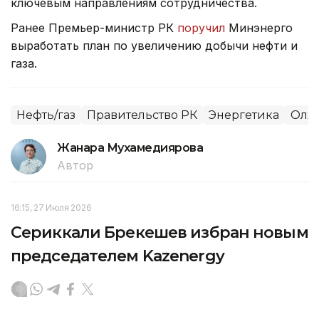
ключевым направлениям сотрудничества.
Ранее Премьер-министр РК
поручил
Минэнерго
выработать план по увеличению добычи нефти и
газа.
Нефть/газ
Правительство РК
Энергетика
Олжа
Жанара Мухамедиярова
Автор
16:15, 27 Июля 2026
Сериккали Брекешев избран новым
председателем Kazenergy