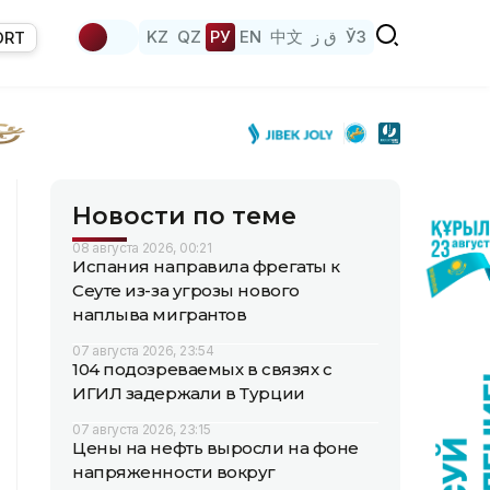
KZ
QZ
РУ
EN
中文
ق ز
ЎЗ
ORT
Новости по теме
08 августа 2026, 00:21
Испания направила фрегаты к
Сеуте из-за угрозы нового
наплыва мигрантов
07 августа 2026, 23:54
104 подозреваемых в связях с
ИГИЛ задержали в Турции
07 августа 2026, 23:15
Цены на нефть выросли на фоне
напряженности вокруг