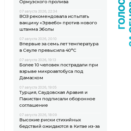
Ормузского пролива
07 августа 2026, 22:34
ВОЗ рекомендовала испытать
вакцину «Эрвебо» против нового
штамма Эболы
07 августа 2026, 20:10
Впервые за семь лет температура
в Сеуле превысила 40°C
07 августа 2026, 19:13
Более 10 человек пострадали при
взрыве микроавтобуса под
Дамаском
07 августа 2026, 19:05
Турция, Саудовская Аравия и
Пакистан подписали оборонное
соглашение
07 августа 2026, 18:09
Высокие риски стихийных
бедствий ожидаются в Китае из-за