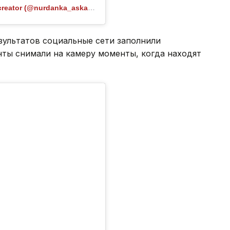
Публикация от SMM / Рилс / Шымкент / UGS creator (@nurdanka_askarkyzy)
зультатов социальные сети заполнили
ты снимали на камеру моменты, когда находят