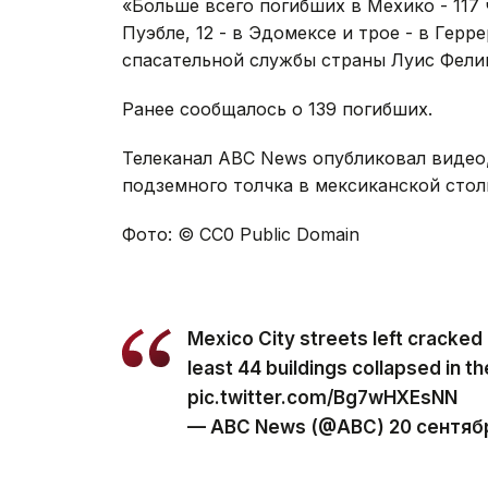
«Больше всего погибших в Мехико - 117 
Пуэбле, 12 - в Эдомексе и трое - в Гер
спасательной службы страны Луис Фелипе
Ранее сообщалось о 139 погибших.
Телеканал ABC News‏ опубликовал видео, демонстрирующее последствия мощнейшего
подземного толчка в мексиканской стол
Фото: © СС0 Public Domain
Mexico City streets left cracked
least 44 buildings collapsed in th
pic.twitter.com/Bg7wHXEsNN
— ABC News (@ABC) 20 сентября