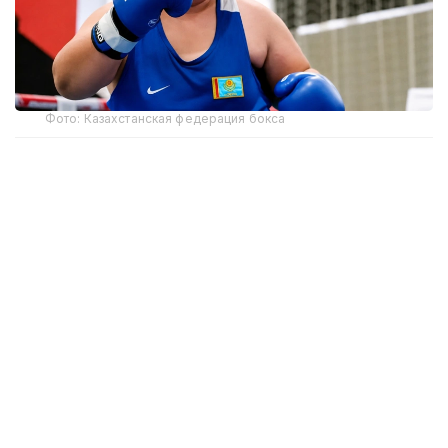
Фото: Казахстанская федерация бокса
В полуфинальном бою весовой категории свыше
81 кг казахстанка встретилась с индийской
спортсменкой Приянкой. С первых минут
Сейтханкызы начала активно идти в атаку,
однако соперница грамотно защищалась и точно
действовала на отходах. Такая тактика привела
к тому, что Панар уступила стартовый раунд
со счетом 0:5.