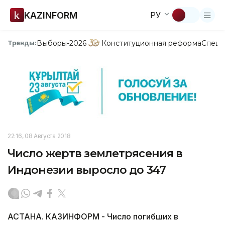
KAZINFORM
РУ
Выборы-2026
Конституционная реформа
Спецп
Тренды:
22:16, 08 Августа 2018
Число жертв землетрясения в
Индонезии выросло до 347
АСТАНА. КАЗИНФОРМ - Число погибших в