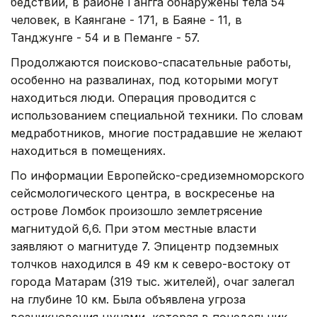
бедствий, в районе Гангга обнаружены тела 54
человек, в Каянгане - 171, в Баяне - 11, в
Танджунге - 54 и в Пеманге - 57.
Продолжаются поисково-спасательные работы,
особенно на развалинах, под которыми могут
находиться люди. Операция проводится с
использованием специальной техники. По словам
медработников, многие пострадавшие не желают
находиться в помещениях.
По информации Европейско-средиземноморского
сейсмологического центра, в воскресенье на
острове Ломбок произошло землетрясение
магнитудой 6,6. При этом местные власти
заявляют о магнитуде 7. Эпицентр подземных
толчков находился в 49 км к северо-востоку от
города Матарам (319 тыс. жителей), очаг залегал
на глубине 10 км. Была объявлена угроза
возникновения цунами, которая в понедельник