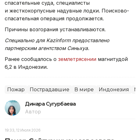
спасательные суда, специалисты
и жесткокорпусные надувные лодки. Поисково-
спасательная операция продолжается.
Причины возгорания устанавливаются.
Специально для Kazinform предоставлено
партнерским агентством Синьхуа.
Ранее сообщалось о
землетрясении
магнитудой
6,2 в Индонезии.
Пожар
Пострадавшие
В мире
Индонезия
М
Динара Сугурбаева
Автор
19:33, 12 Июля 2026