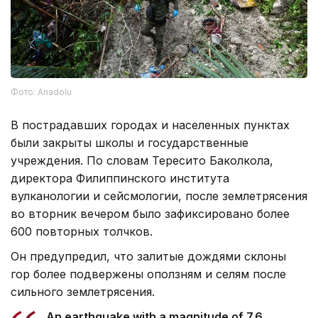
Фото: Anadolu
В пострадавших городах и населенных пунктах
были закрыты школы и государственные
учреждения. По словам Тересито Баколкола,
директора Филиппинского института
вулканологии и сейсмологии, после землетрясения
во вторник вечером было зафиксировано более
600 повторных толчков.
Он предупредил, что залитые дождями склоны
гор более подвержены оползням и селям после
сильного землетрясения.
An earthquake with a magnitude of 7.6