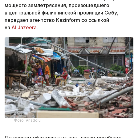
мощного землетрясения, произошедшего
в центральной филиппинской провинции Себу,
передает агентство Kazinform со ссылкой
на
Al Jazeera
.
Фото: Anadolu
По словам официальных лиц, число погибших,