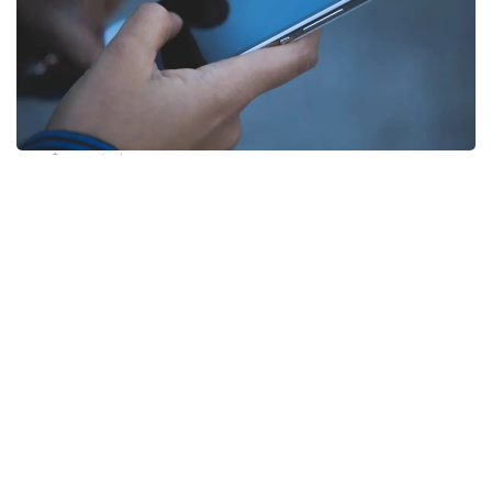
Фото: pixabay
Несмотря на ограничения, введенные в последние
годы, телефонный спам по-прежнему остается
распространенной проблемой во Франции. Новые
нормы, поддержанные правительством
президента Эмманюэля Макрона, значительно
ужесточают требования к компаниям.
Теперь организации смогут звонить
потенциальным клиентам только в том случае,
если человек заранее дал на это согласие. При
этом разрешение можно будет в любой момент