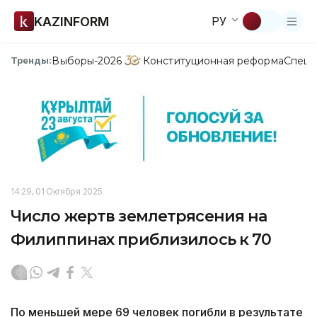
KAZINFORM
РУ
Выборы-2026
Конституционная реформа
Спецп
Тренды:
14:29, 01 Октября 2025
Число жертв землетрясения на
Филиппинах приблизилось к 70
По меньшей мере 69 человек погибли в результате