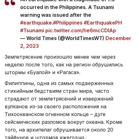
occurred in the Philippines. A Tsunami
warning was issued after the
#earthquake
.
#Philippines
#EarthquakePH
#Tsunami
pic.twitter.com/he6mcCDlAp
— World Times (@WorldTimesWT)
December
2, 2023
Землетрясение произошло менее чем через
неделю после того, как на регион обрушились
штормы «Буалой» и «Рагаса».
Филиппины, одна из самых подверженных
стихийным бедствиям стран мира, часто
страдают от землетрясений и извержений
вулканов из-за своего расположения на
Тихоокеанском огненном кольце – дуге
сейсмических разломов вокруг океана. Кроме
того, на архипелаг обрушивается около 20
тайфунов и штормов ежегодно.