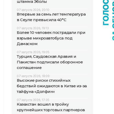
штамма Эболы
07 августа 2026, 20:10
Впервые за семь лет температура
в Сеуле превысила 40°C
07 августа 2026, 19:13
Более 10 человек пострадали при
взрыве микроавтобуса под
Дамаском
07 августа 2026, 19:05
Турция, Саудовская Аравия и
Пакистан подписали оборонное
соглашение
07 августа 2026, 18:09
Высокие риски стихийных
бедствий ожидаются в Китае из-за
тайфуна «Долфин»
07 августа 2026, 17:35
Казахстан вошел в тройку
крупнейших торговых партнеров