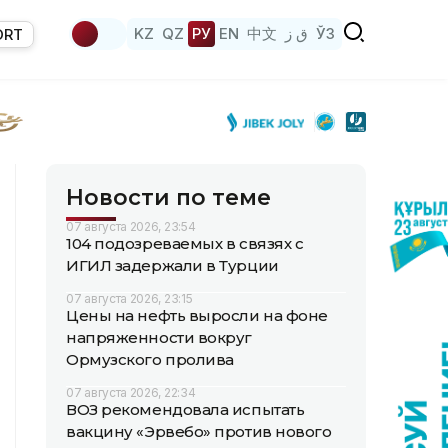
KZ
QZ
РУ
EN
中文
ق ز
ЎЗ
ORT
Новости по теме
07 августа 2026, 23:54
104 подозреваемых в связях с
ИГИЛ задержали в Турции
07 августа 2026, 23:15
Цены на нефть выросли на фоне
напряженности вокруг
Ормузского пролива
07 августа 2026, 22:34
ВОЗ рекомендовала испытать
вакцину «Эрвебо» против нового