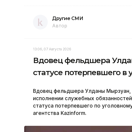
Другие СМИ
Автор
13:06, 07 Августа 2026
Вдовец фельдшера Улда
статусе потерпевшего в 
Вдовец фельдшера Улданы Мырзуан, 
исполнении служебных обязанностей,
статуса потерпевшего по уголовному
агентства Kazinform.