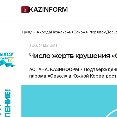
KAZINFORM
Акорда
Назначения
Закон и порядок
Дось
Тренды:
21:03, 04 Мая 2014
Число жертв крушения «
АСТАНА. КАЗИНФОРМ - Подтвержденн
парома «Севол» в Южной Корее дости