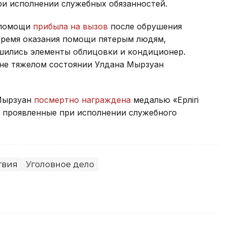
при исполнении служебных обязанностей.
й помощи
прибыла на вызов
после обрушения
время оказания помощи пятерым людям,
ушились элементы облицовки и кондиционер.
йне тяжелом состоянии Улдана Мырзуан
 Мырзуан
посмертно награждена
медалью «Ерлігі
, проявленные при исполнении служебного
твия
Уголовное дело