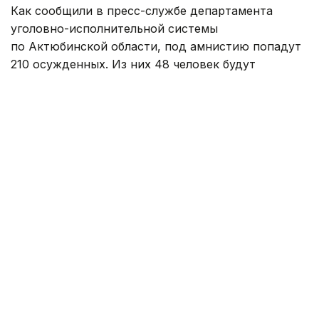
Как сообщили в пресс-службе департамента
уголовно-исполнительной системы
по Актюбинской области, под амнистию попадут
210 осужденных. Из них 48 человек будут
полностью освобождены от дальнейшего
отбывания наказания, а 162 осужденным сократят
срок наказания.
— В учреждении № 9 города Актобе
под амнистию попадают 27 осужденных,
семеро из них уже освобождены. Среди
освобожденных — мать двоих
несовершеннолетних детей. Она
находилась в учреждении для отбывания
наказания около двух месяцев.
Специалисты центра «Мансап» оказывают
освобожденным гражданам консультации
по вопросам обучения и трудоустройства,