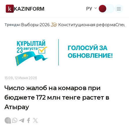
KAZINFORM
РУ
Выборы-2026
Конституционная реформа
Спецп
Тренды:
15:09, 12 Июня 2026
Число жалоб на комаров при
бюджете 172 млн тенге растет в
Атырау