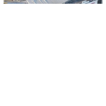
Фото: Anadolu
Об этом сообщает государственный телеканал
NHK со ссылкой на администрацию префектуры.
По последним данным, 13 человек, которых
спасатели извлекли из-под завалов, находятся
в тяжелом состоянии. Стихия повредила около 4,6
тысячи зданий, включая жилые дома,
коммерческие объекты и производственные
помещения.