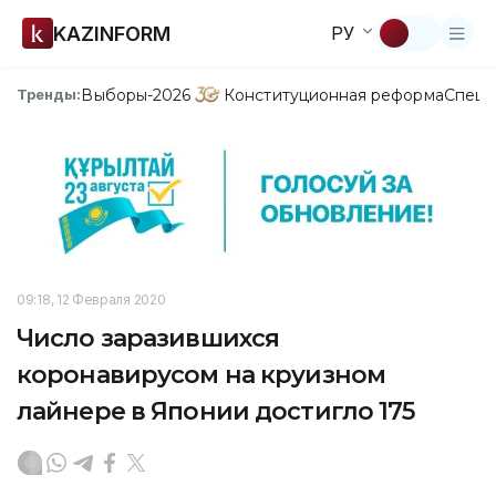
KAZINFORM
РУ
Выборы-2026
Конституционная реформа
Спецп
Тренды:
09:18, 12 Февраля 2020
Число заразившихся
коронавирусом на круизном
лайнере в Японии достигло 175