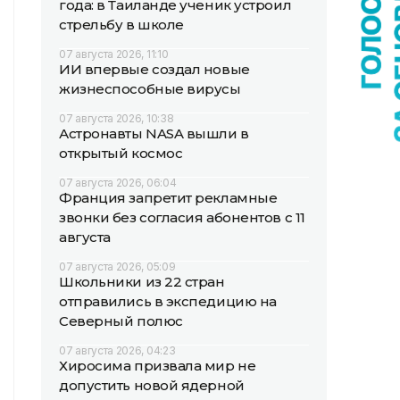
года: в Таиланде ученик устроил
стрельбу в школе
07 августа 2026, 11:10
ИИ впервые создал новые
жизнеспособные вирусы
07 августа 2026, 10:38
Астронавты NASA вышли в
открытый космос
07 августа 2026, 06:04
Франция запретит рекламные
звонки без согласия абонентов с 11
августа
07 августа 2026, 05:09
Школьники из 22 стран
отправились в экспедицию на
Северный полюс
07 августа 2026, 04:23
Хиросима призвала мир не
допустить новой ядерной