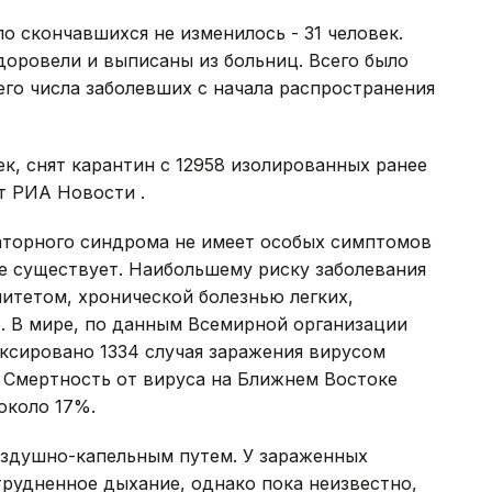
ло скончавшихся не изменилось - 31 человек.
доровели и выписаны из больниц. Всего было
его числа заболевших с начала распространения
к, снят карантин с 12958 изолированных ранее
т РИА Новости .
аторного синдрома не имеет особых симптомов
не существует. Наибольшему риску заболевания
тетом, хронической болезнью легких,
. В мире, по данным Всемирной организации
иксировано 1334 случая заражения вирусом
 Смертность от вируса на Ближнем Востоке
около 17%.
воздушно-капельным путем. У зараженных
рудненное дыхание, однако пока неизвестно,