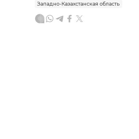
Западно-Казахстанская область
Данагуль Карбаева
Автор
14:59, 07 Августа 2026
Минздрав назвал лекарс
Казахстане
В июле в аптеках Казахстана снизил
препаратов — это почти четверть вс