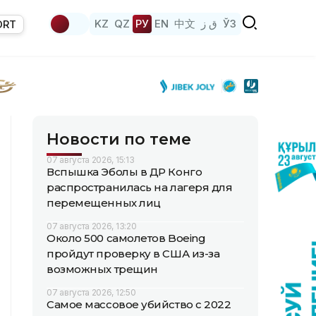
KZ
QZ
РУ
EN
中文
ق ز
ЎЗ
ORT
Новости по теме
07 августа 2026, 15:13
Вспышка Эболы в ДР Конго
распространилась на лагеря для
перемещенных лиц
07 августа 2026, 13:20
Около 500 самолетов Boeing
пройдут проверку в США из-за
возможных трещин
07 августа 2026, 12:50
Самое массовое убийство с 2022