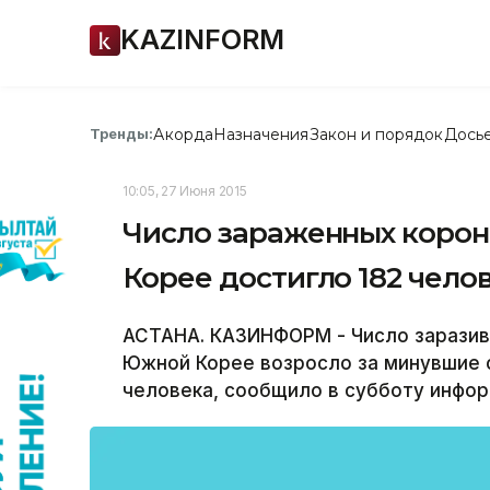
KAZINFORM
Акорда
Назначения
Закон и порядок
Дось
Тренды:
10:05, 27 Июня 2015
Число зараженных коро
Корее достигло 182 чело
АСТАНА. КАЗИНФОРМ - Число зарази
Южной Корее возросло за минувшие с
человека, сообщило в субботу инфор