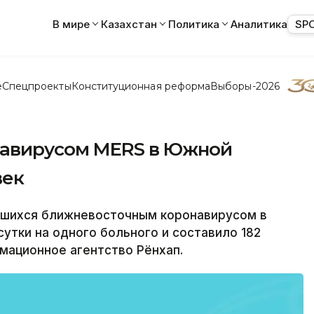
В мире
Казахстан
Политика
Аналитика
SP
е
Спецпроекты
Конституционная реформа
Выборы-2026
навирусом MERS в Южной
век
вшихся ближневосточным коронавирусом в
утки на одного больного и составило 182
мационное агентство Рёнхап.