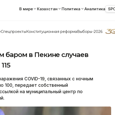
В мире
Казахстан
Политика
Аналитика
SP
е
Спецпроекты
Конституционная реформа
Выборы-2026
м баром в Пекине случаев
115
аражения COVID-19, связанных с ночным
ло 100, передает собственный
ссылкой на муниципальный центр по
й.