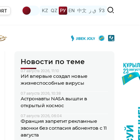
KZ
QZ
РУ
EN
中文
ق ز
ЎЗ
ORT
Новости по теме
07 августа 2026, 11:10
ИИ впервые создал новые
жизнеспособные вирусы
07 августа 2026, 10:38
Астронавты NASA вышли в
открытый космос
07 августа 2026, 06:04
Франция запретит рекламные
звонки без согласия абонентов с 11
августа