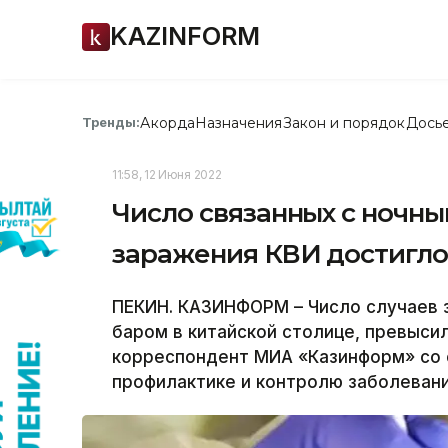
KAZINFORM
Акорда
Назначения
Закон и порядок
Дось
Тренды:
11:58, 12 Июня 2022
Число связанных с ночны
заражения КВИ достигло 
ПЕКИН. КАЗИНФОРМ – Число случаев з
баром в китайской столице, превыси
корреспондент МИА «Казинформ» со 
профилактике и контролю заболевани