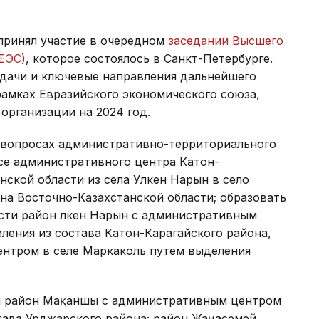
принял участие в очередном
заседании Высшего
ЕЭС)
, которое состоялось в Санкт-Петербурге.
адачи и ключевые направления дальнейшего
рамках Евразийского экономического союза,
организации на 2024 год.
вопросах административно-территориального
осе административного центра Катон-
нской области из села Улкен Нарын в село
на Восточно-Казахстанской области; образовать
сти район Үлкен Нарын с административным
ления из состава Катон-Карагайского района,
нтром в селе Маркаколь путем выделения
ан район Мақаншы с административным центром
тава Урджарского района; район Жаңасемей