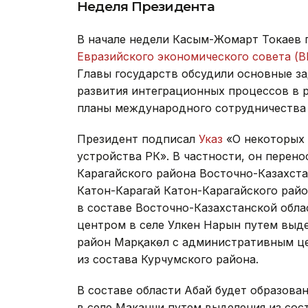
Неделя Президента
В начале недели Касым-Жомарт Токаев 
Евразийского экономического совета (В
Главы государств обсудили основные з
развития интеграционных процессов в 
планы международного сотрудничества 
Президент подписал
Указ
«О некоторых 
устройства РК». В частности, он перен
Карагайского района Восточно-Казахста
Катон-Карагай Катон-Карагайского райо
в составе Восточно-Казахстанской обла
центром в селе Улкен Нарын путем выде
район Марқакөл с административным це
из состава Курчумского района.
В составе области Абай будет образов
в селе Маканчи путем выделения из сос