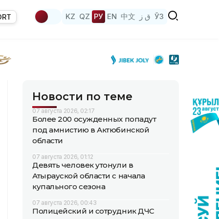
KZ
QZ
РУ
EN
中文
ق ز
ЎЗ
ORT
Новости по теме
07 августа 2026, 02:17
Более 200 осужденных попадут
под амнистию в Актюбинской
области
07 августа 2026, 01:12
Девять человек утонули в
Атырауской области с начала
купального сезона
07 августа 2026, 00:43
Полицейский и сотрудник ДЧС