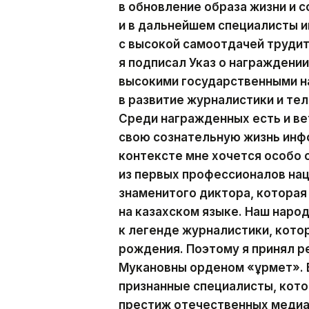
в обновление образа жизни и с
и в дальнейшем специалисты
с высокой самоотдачей трудит
я подписал Указ о награжден
высокими государственными н
в развитие журналистики и те
Среди награжденных есть и ве
свою сознательную жизнь инф
контексте мне хочется особо
из первых профессионалов на
знаменитого диктора, которая
на казахском языке. Наш наро
к легенде журналистики, кото
рождения. Поэтому я принял р
Мукановны орденом «Құрмет». 
признанные специалисты, кот
престиж отечественных медиа.