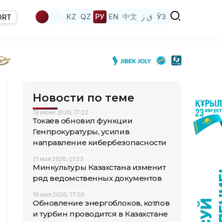
KZ
QZ
РУ
EN
中文
ق ز
ЎЗ
ORT
Новости по теме
19 июня 2026, 17:22
Токаев обновил функции
Генпрокуратуры, усилив
направление кибербезопасности
21 мая 2026, 01:23
Минкультуры Казахстана изменит
ряд ведомственных документов
19 мая 2026, 17:00
Обновление энергоблоков, котлов
и турбин проводится в Казахстане