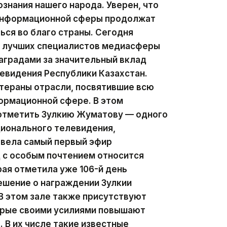
ознания нашего народа. Уверен, что
 информационной сферы продолжат
ься во благо страны. Сегодня
ии лучших специалистов медиасферы
аградами за значительный вклад
левидения Республики Казахстан.
тераны отрасли, посвятившие всю
ормационной сфере. В этом
 отметить Зулкию Жуматову — одного
ционального телевидения,
 вела самый первый эфир
д с особым почтением относится
рая отметила уже 106-й день
ешение о награждении Зулкии
В этом зале также присутствуют
орые своими усилиями повышают
 В их числе такие известные