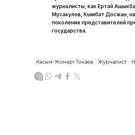
журналисты, как Ертай Ашыкба
Мусакулов, Кымбат Досжан, н
поколение представителей пр
государства.
Касым-Жомарт Токаев
Журналист
Н
Гульжан Тасмаганбетова
Автор