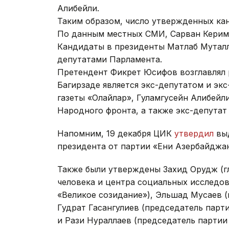
Алибейли.
Таким образом, число утвержденных кан
По данным местных СМИ, Сарван Керимо
Кандидаты в президенты Матлаб Муталл
депутатами Парламента.
Претендент Фикрет Юсифов возглавлял 
Багирзаде является экс-депутатом и эк
газеты «Олайлар», Гуламгусейн Алибейл
Народного фронта, а также экс-депутат
Напомним, 19 декабря ЦИК
утвердил
выд
президента от партии «Ени Азербайджан
Также были утверждены Захид Орудж (г
человека и центра социальных исследов
«Великое созидание»), Эльшад Мусаев 
Гудрат Гасангулиев (председатель пар
и Рази Нураллаев (председатель партии