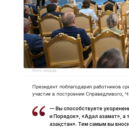
Фото: Акорда
Президент поблагодарил работников ср
участие в построении Справедливого, Ч
— Вы способствуете укоренен
и Порядок», «Адал азамат», а
Қазақстан». Тем самым вы вно