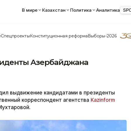
В мире
Казахстан
Политика
Аналитика
SP
е
Спецпроекты
Конституционная реформа
Выборы-2026
зиденты Азербайджана
дил выдвижение кандидатами в президенты
твенный корреспондент агентства
Kazinform
Мухтаровой.