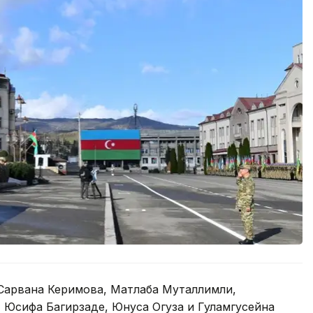
Сарвана Керимова, Матлаба Муталлимли,
 Юсифа Багирзаде, Юнуса Огуза и Гуламгусейна