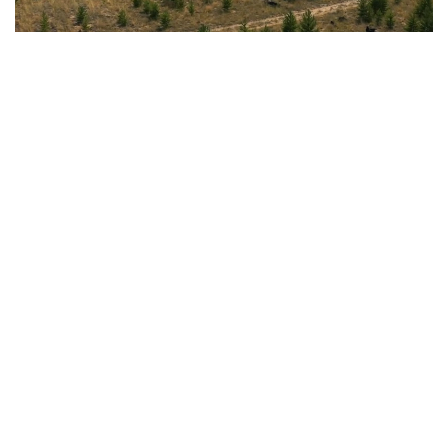
Кадр из видео
Сегодня в государственном лесном природном
резервате модернизирована система
противопожарной защиты, закуплено свыше ста
единиц специализированной техники,
внедряются современные международные
технологии, а на выгоревших территориях
выращиваются миллионы саженцев сосны.