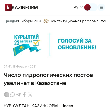
KAZINFORM
РУ
Выборы-2026
Конституционная реформа
Спецп
Тренды:
07:41, 18 Февраля 2021
Число гидрологических постов
увеличат в Казахстане
НУР-СУЛТАН. КАЗИНФОРМ - Число