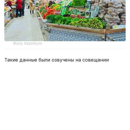
Фото: Kazinform
Такие данные были озвучены на совещании
по вопросам стабилизации цен на социально
значимые продовольственные товары и инфляции
под председательством заместителя Премьер-
министра — министра национальной экономики
Серика Жумангарина.
Как было отмечено на совещании, по итогам июня
годовая инфляция в стране составила 10,3%
против 10,4% месяцем ранее. При этом уровень
инфляции выше среднереспубликанского