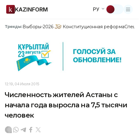
KAZINFORM
РУ
Выборы-2026
Конституционная реформа
Спецп
Тренды:
12:19, 04 Июля 2015
Численность жителей Астаны с
начала года выросла на 7,5 тысячи
человек