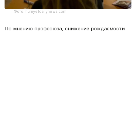
Фото: hurriyetdailynews.com
По мнению профсоюза, снижение рождаемости
уже приводит к сокращению числа учеников,
ставит под вопрос работу малокомплектных школ
и требует пересмотра подготовки педагогов.
Председатель Союза учителей Польши Славомир
Броняж напомнил, что профсоюз еще в 2011 году
предупреждал о последствиях снижения
рождаемости.
— Важно обсудить, как подготовить
будущих учителей к тому, что они
не смогут преподавать только один
предмет, а будут обязаны преподавать
математику, физику и химию. Эта
тенденция видна невооруженным глазом,