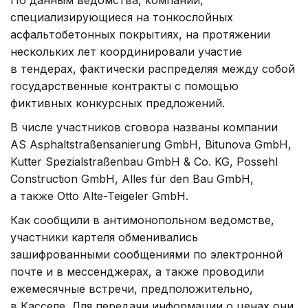
По данным ведомства, компании,
специализирующиеся на тонкослойных
асфальтобетонных покрытиях, на протяжении
нескольких лет координировали участие
в тендерах, фактически распределяя между собой
государственные контракты с помощью
фиктивных конкурсных предложений.
В числе участников сговора названы компании
AS Asphaltstraßensanierung GmbH, Bitunova GmbH,
Kutter Spezialstraßenbau GmbH & Co. KG, Possehl
Construction GmbH, Alles für den Bau GmbH,
а также Otto Alte-Teigeler GmbH.
Как сообщили в антимонопольном ведомстве,
участники картеля обменивались
зашифрованными сообщениями по электронной
почте и в мессенджерах, а также проводили
ежемесячные встречи, предположительно,
в Касселе. Для передачи информации о ценах они