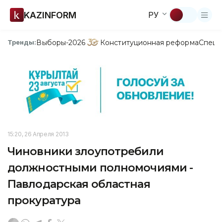
KAZINFORM
РУ
Выборы-2026
Конституционная реформа
Спецп
Тренды:
15:20, 26 Апреля 2013
Чиновники злоупотребили
должностными полномочиями -
Павлодарская областная
прокуратура