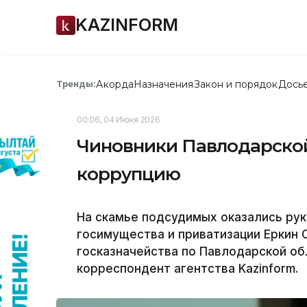
KAZINFORM
Акорда
Назначения
Закон и порядок
Дось
Тренды:
00:06, 04 Июня 2026
Чиновники Павлодарской
коррупцию
На скамье подсудимых оказались ру
госимущества и приватизации Еркин 
госказначейства по Павлодарской об
корреспондент агентства Kazinform.