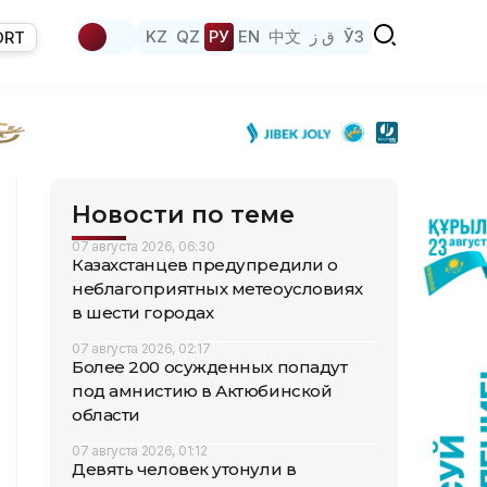
KZ
QZ
РУ
EN
中文
ق ز
ЎЗ
ORT
Новости по теме
07 августа 2026, 06:30
Казахстанцев предупредили о
неблагоприятных метеоусловиях
в шести городах
07 августа 2026, 02:17
Более 200 осужденных попадут
под амнистию в Актюбинской
области
07 августа 2026, 01:12
Девять человек утонули в