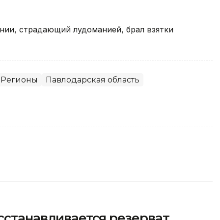
онии, страдающий лудоманией, брал взятки
Регионы
Павлодарская область
осстанавливается резерват