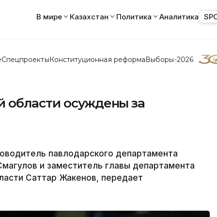
В мире
Казахстан
Политика
Аналитика
SP
е
Спецпроекты
Конституционная реформа
Выборы-2026
 области осуждены за
ководитель павлодарского департамента
Смагулов и заместитель главы департамента
ласти Саттар Жакенов, передает