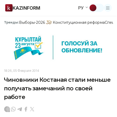
KAZINFORM
РУ
Выборы-2026
Конституционная реформа
Спецп
Тренды:
18:26, 05 Февраля 2014
Чиновники Костаная стали меньше
получать замечаний по своей
работе