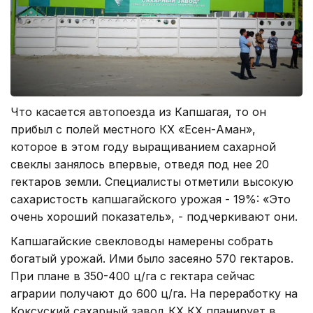
Что касается автопоезда из Капшагая, то он
прибыл с полей местного КХ «Есен-Аман»,
которое в этом году выращиванием сахарной
свеклы занялось впервые, отведя под нее 20
гектаров земли. Специалисты отметили высокую
сахаристость капшагайского урожая - 19%: «Это
очень хороший показатель», - подчеркивают они.
Капшагайские свекловоды намерены собрать
богатый урожай. Ими было засеяно 570 гектаров.
При плане в 350-400 ц/га с гектара сейчас
аграрии получают до 600 ц/га. На переработку на
Коксуский сахарный завод КХ КХ планирует в