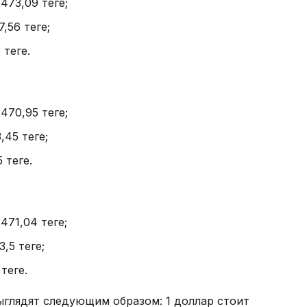
 473,09 теңге;
7,56 теңге;
теңге.
 470,95 теңге;
,45 теңге;
теңге.
471,04 теңге;
,5 теңге;
теңге.
ыглядят следующим образом: 1 доллар стоит