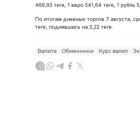
469,93 теңге, 1 евро 541,64 теңге, 1 рубль 5,
По итогам дневных торгов 7 августа, 
теңге, поднявшись на 2,22 теңге.
Валюта
Обменники
Курс валют
Эк
Данира Искакова
Автор
23:15, 07 Августа 2026
Цены на нефть выросли 