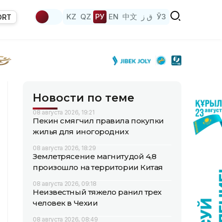
KZ
QZ
РУ
EN
中文
ق ز
ЎЗ
ORT
Новости по теме
08 августа 2026, 19:21
Пекин смягчил правила покупки
жилья для иногородних
08 августа 2026, 18:29
Землетрясение магнитудой 4,8
произошло на территории Китая
08 августа 2026, 09:18
Неизвестный тяжело ранил трех
человек в Чехии
08 августа 2026, 08:49