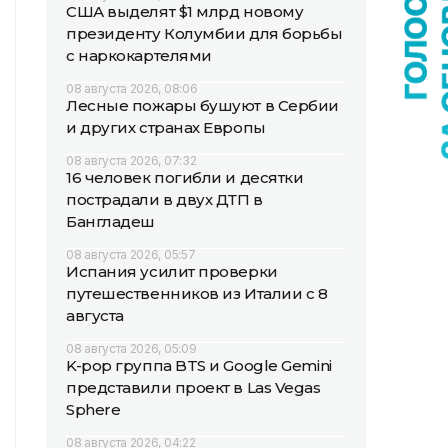
США выделят $1 млрд новому
президенту Колумбии для борьбы
с наркокартелями
08 августа 2026, 08:06
Лесные пожары бушуют в Сербии
и других странах Европы
08 августа 2026, 07:32
16 человек погибли и десятки
пострадали в двух ДТП в
Бангладеш
08 августа 2026, 05:57
Испания усилит проверки
путешественников из Италии с 8
августа
08 августа 2026, 05:09
K-pop группа BTS и Google Gemini
представили проект в Las Vegas
Sphere
08 августа 2026, 04:22