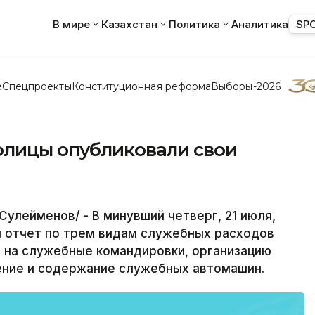
В мире
Казахстан
Политика
Аналитика
SP
е
Спецпроекты
Конституционная реформа
Выборы-2026
олицы опубликовали свои
улейменов/ - В минувший четверг, 21 июля,
и отчет по трем видам служебных расходов
ов на служебные командировки, организацию
ение и содержание служебных автомашин.