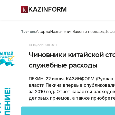
KAZINFORM
Акорда
Назначения
Закон и порядок
Дось
Тренды:
14:14, 22 Июля 2011
Чиновники китайской ст
служебные расходы
ПЕКИН. 22 июля. КАЗИНФОРМ /Руслан С
власти Пекина впервые опубликовал
за 2010 год. Отчет касается расход
деловых приемов, а также приобрет