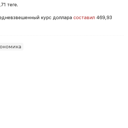
71 теңге.
средневзвешенный курс доллара
составил
469,93
ономика
на фоне напряженности вокруг