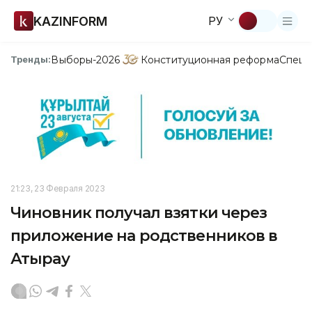
KAZINFORM
РУ
Выборы-2026
Конституционная реформа
Спецп
Тренды:
21:23, 23 Февраля 2023
Чиновник получал взятки через
приложение на родственников в
Атырау