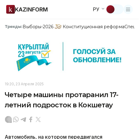
KAZINFORM
РУ
Выборы-2026
Конституционная реформа
Спецп
Тренды:
19:20, 23 Апреля 2025
Четыре машины протаранил 17-
летний подросток в Кокшетау
Автомобиль, на котором передвигался