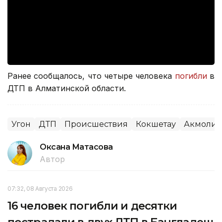
Ранее сообщалось, что четыре человека
погибли
в
ДТП в Алматинской области.
Угон
ДТП
Происшествия
Кокшетау
Акмолин
Оксана Матасова
Автор
07:32, 08 Августа 2026
16 человек погибли и десятки