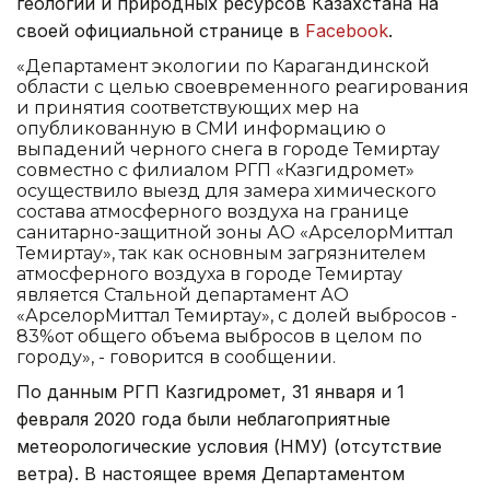
геологии и природных ресурсов Казахстана на
своей официальной странице в
Facebook
.
«Департамент экологии по Карагандинской
области с целью своевременного реагирования
и принятия соответствующих мер на
опубликованную в СМИ информацию о
выпадений черного снега в городе Темиртау
совместно с филиалом РГП «Казгидромет»
осуществило выезд для замера химического
состава атмосферного воздуха на границе
санитарно-защитной зоны АО «АрселорМиттал
Темиртау», так как основным загрязнителем
атмосферного воздуха в городе Темиртау
является Стальной департамент АО
«АрселорМиттал Темиртау», с долей выбросов -
83%от общего объема выбросов в целом по
городу», - говорится в сообщении.
По данным РГП Казгидромет, 31 января и 1
февраля 2020 года были неблагоприятные
метеорологические условия (НМУ) (отсутствие
ветра). В настоящее время Департаментом