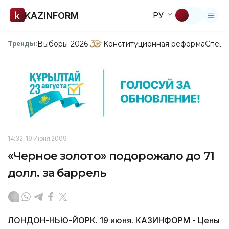
KAZINFORM
РУ
Выборы-2026
Конституционная реформа
Спецп
Тренды:
14:32, 19 Июня 2009
«Черное золото» подорожало до 71
долл. за баррель
ЛОНДОН-НЬЮ-ЙОРК. 19 июня. КАЗИНФОРМ - Цены