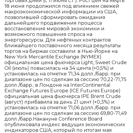
торговых дней (с 11 июня с.г.). Рост цен на нефть
18 июня продолжился под влиянием свежей
макроэкономической информации из США,
позволившей сформировать ожидания
дальнейшего продвижения процесса
восстановления мировой экономики и
возможного повышения спроса на
энергоресурсы. Для нефтяных контрактов
ближайшего поставочного месяца результаты
торгов на биржах составили: в Нью-Йорке на
New York Mercantile Exchange (NYMEX)
официальная цена фьючерса Light, Sweet Crude
Oil (июль) повысилась на 34 цента (+0,5%) и
установилась на отметке 71,34 долл./барр. при
диапазоне цен по сделкам за сессию 70,22-71,75
долл./барр.; в Лондоне на InterContinental
Exchange Futures Europe (IСE Futures Europe)
официальная цена фьючерса IPE Brent Crude
(август) прибавила за день 21 цент (+0,3%) и
установилась на отметке 71,06 долл./барр. при
диапазоне цен по сделкам за сессию 69,80-71,49
долл./барр.Накануне Conference Board
опубликовала индекс ведущих экономических
индикаторов США, который по итогам мая