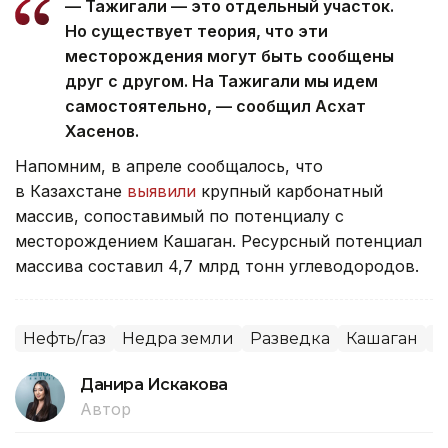
— Тажигали — это отдельный участок.
Но существует теория, что эти
месторождения могут быть сообщены
друг с другом. На Тажигали мы идем
самостоятельно, — сообщил Асхат
Хасенов.
Напомним, в апреле сообщалось, что
в Казахстане
выявили
крупный карбонатный
массив, сопоставимый по потенциалу с
месторождением Кашаган. Ресурсный потенциал
массива составил 4,7 млрд тонн углеводородов.
Нефть/газ
Недра земли
Разведка
Кашаган
К
Данира Искакова
Автор