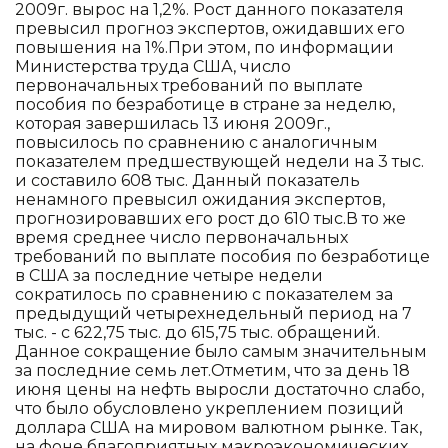
2009г. вырос на 1,2%. Рост данного показателя
превысил прогноз экспертов, ожидавших его
повышения на 1%.При этом, по информации
Министерства труда США, число
первоначальных требований по выплате
пособия по безработице в стране за неделю,
которая завершилась 13 июня 2009г.,
повысилось по сравнению с аналогичным
показателем предшествующей недели на 3 тыс.
и составило 608 тыс. Данный показатель
ненамного превысил ожидания экспертов,
прогнозировавших его рост до 610 тыс.В то же
время среднее число первоначальных
требований по выплате пособия по безработице
в США за последние четыре недели
сократилось по сравнению с показателем за
предыдущий четырехнедельный период на 7
тыс. - с 622,75 тыс. до 615,75 тыс. обращений.
Данное сокращение было самым значительным
за последние семь лет.Отметим, что за день 18
июня цены на нефть выросли достаточно слабо,
что было обусловлено укреплением позиций
доллара США на мировом валютном рынке. Так,
на фоне благоприятных макроэкономических