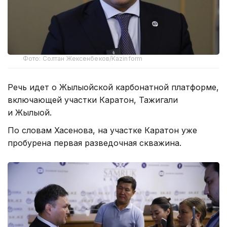
Фото: Солтан Жексенбеков/Kazinform
Речь идет о Жылыойской карбонатной платформе,
включающей участки Каратон, Тажигали
и Жылыой.
По словам Хасенова, на участке Каратон уже
пробурена первая разведочная скважина.