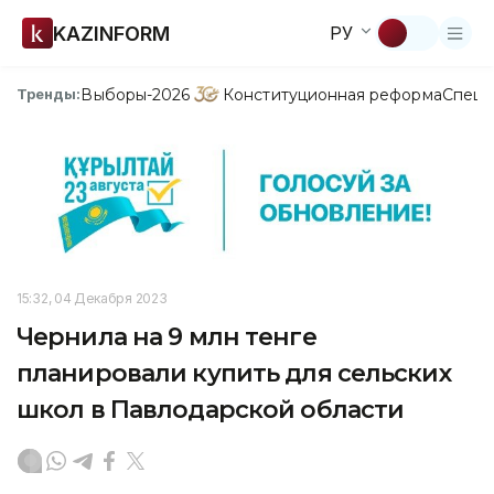
KAZINFORM
РУ
Выборы-2026
Конституционная реформа
Спецп
Тренды:
15:32, 04 Декабря 2023
Чернила на 9 млн тенге
планировали купить для сельских
школ в Павлодарской области