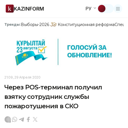
KAZINFORM
РУ
Выборы-2026
Конституционная реформа
Спецп
Тренды:
21:09, 29 Апреля 2020
Через POS-терминал получил
взятку сотрудник службы
пожаротушения в СКО