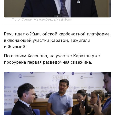
Фото: Солтан Жексенбеков/Kazinform
Речь идет о Жылыойской карбонатной платформе,
включающей участки Каратон, Тажигали
и Жылыой.
По словам Хасенова, на участке Каратон уже
пробурена первая разведочная скважина.