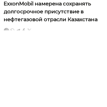
ExxonMobil намерена сохранять
долгосрочное присутствие в
нефтегазовой отрасли Казахстана
Премьер-министр Республики Казахстан Олжас
Бектенов провел встречу с президентом
ExxonMobil Upstream Дэном Амманном, передает
Kazinform со ссылкой на
primeminister.kz.