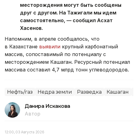
месторождения могут быть сообщены
друг с другом. На Тажигали мы идем
самостоятельно, — сообщил Асхат
Хасенов.
Напомним, в апреле сообщалось, что
в Казахстане
выявили
крупный карбонатный
массив, сопоставимый по потенциалу с
месторождением Кашаган. Ресурсный потенциал
массива составил 4,7 млрд тонн углеводородов.
Нефть/газ
Недра земли
Разведка
Кашаган
К
Данира Искакова
Автор
12:00, 03 Августа 2026