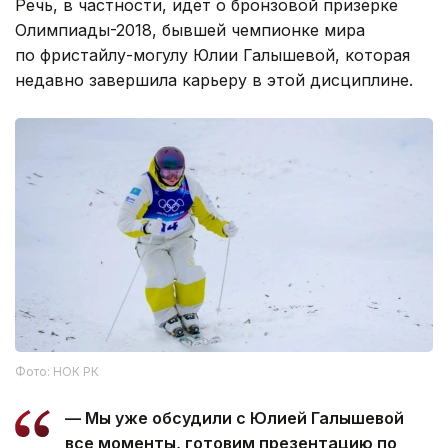
Речь, в частности, идет о бронзовой призерке
Олимпиады-2018, бывшей чемпионке мира
по фристайлу-могулу Юлии Галышевой, которая
недавно завершила карьеру в этой дисциплине.
Фото: НОК РК
— Мы уже обсудили с Юлией Галышевой
все моменты, готовим презентацию по