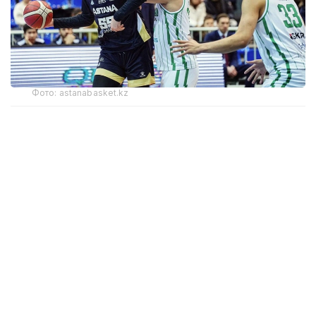
Фото: astanabasket.kz
По словам председателя Комитета по делам
спорта и физической культуры МТС РК Руслана
Есеналина, в последние годы результаты
выступлений клуба на международной арене
не соответствовали поставленным задачам
и ожиданиям.
— По итогам прошлого сезона Единой лиги
ВТБ БК «Астана» занял последнее, 12-е
место, одержав лишь две победы в 44
матчах. Процент поражений превысил
95%, что стало худшим результатом клуба