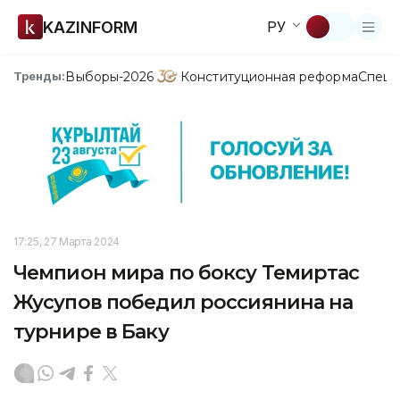
KAZINFORM
РУ
Выборы-2026
Конституционная реформа
Спецп
Тренды:
17:25, 27 Марта 2024
Чемпион мира по боксу Темиртас
Жусупов победил россиянина на
турнире в Баку