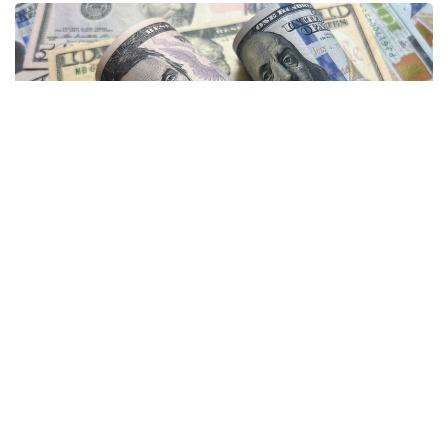
Фото: Sebaguir / FOTODOM
Согласно документу, администрация президента
США Дональда Трампа совместно с Конгрессом
планирует объявить о выделении $1 млрд в
рамках пакета помощи в сфере безопасности для
поддержки нового президента Колумбии. Как