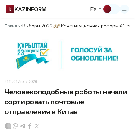
KAZINFORM
РУ
Выборы-2026
Конституционная реформа
Спецп
Тренды:
21:11, 01 Июня 2026
Человекоподобные роботы начали
сортировать почтовые
отправления в Китае