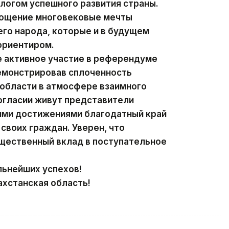
алогом успешного развития страны.
лощение многовековые мечты
го народа, которые и в будущем
ориентиром.
е активное участие в референдуме
демонстрировав сплоченность
 области в атмосфере взаимного
согласии живут представители
оими достижениями благодатный край
своих граждан. Уверен, что
ущественный вклад в поступательное
льнейших успехов!
хстанская область!