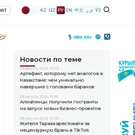
KZ
QZ
РУ
EN
中文
ق ز
ЎЗ
ORT
Новости по теме
08 августа 2026, 14:03
Артефакт, которому нет аналогов в
Казахстане: чем уникально
навершие с головами баранов
08 августа 2026, 10:18
Алматинцы получили госгранты
на запуск новых бизнес-проектов
08 августа 2026, 10:00
Жителя Тараза арестовали за
нецензурную брань в TikTok