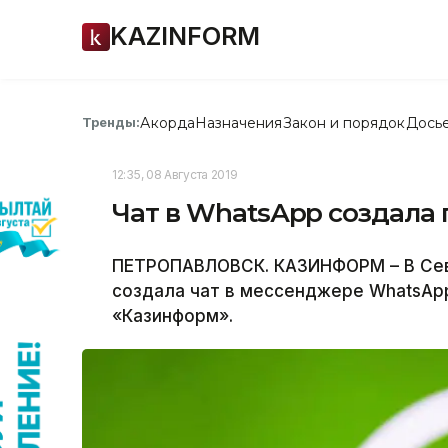
KAZINFORM
Акорда
Назначения
Закон и порядок
Дось
Тренды:
12:35, 08 Августа 2019
Чат в WhatsАpp создала
ПЕТРОПАВЛОВСК. КАЗИНФОРМ – В Сев
создала чат в мессенджере WhatsАp
«Казинформ».