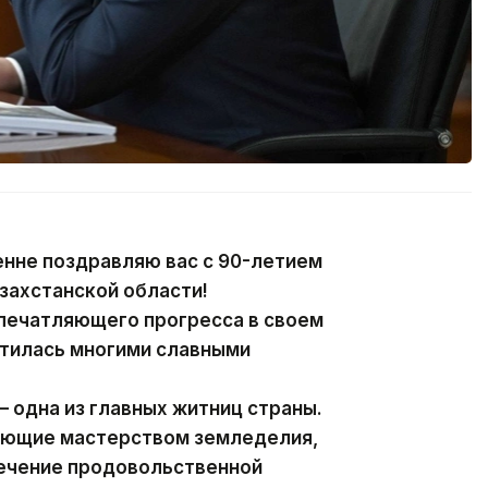
енне поздравляю вас с 90-летием
захстанской области!
впечатляющего прогресса в своем
гатилась многими славными
 одна из главных житниц страны.
еющие мастерством земледелия,
печение продовольственной