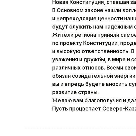
Новая Конституция, ставшая з
В Основном законе нашли воп
и непреходящие ценности наше
будут служить нам надежным 
Жители региона приняли само
по проекту Конституции, про
и высокую ответственность. В
уважения и дружбы, в мире и 
различных этносов. Всеми св
обязан созидательной энергии 
вы и впредь будете вносить с
развитие страны.
Желаю вам благополучия и да
Пусть процветает Северо-Каза