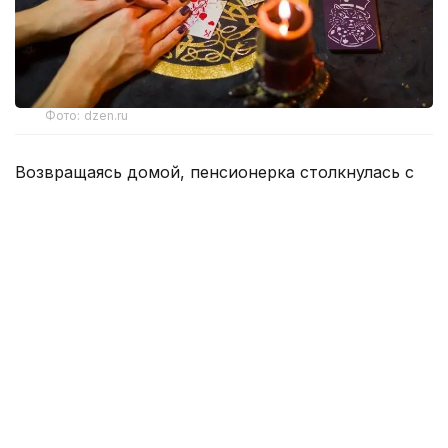
Фото: dzen.ru
Возвращаясь домой, пенсионерка столкнулась с
тремя незнакомыми женщинами, которые под
предлогом снятия «проклятия» завладели ее
золотыми украшениями и денежными средствами
на общую сумму 15 млн теңге.
Все началось с невинного вопроса о направлении
к стоматологии, однако разговор быстро перерос
в психологическое воздействие, основанное на
суевериях и страхах.
Одна из подозреваемых заявила, что на
пенсионерке лежит старое проклятие,