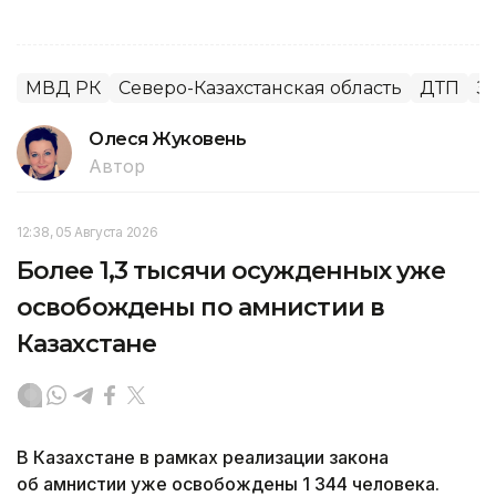
МВД РК
Северо-Казахстанская область
ДТП
З
Олеся Жуковень
Автор
12:38, 05 Августа 2026
Более 1,3 тысячи осужденных уже
освобождены по амнистии в
Казахстане
В Казахстане в рамках реализации закона
об амнистии уже освобождены 1 344 человека.