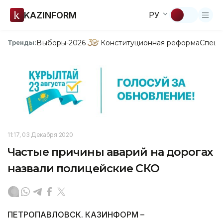
KAZINFORM
РУ
Выборы-2026
Конституционная реформа
Спецп
Тренды:
11:17, 03 Декабря 2020
Частые причины аварий на дорогах
назвали полицейские СКО
ПЕТРОПАВЛОВСК. КАЗИНФОРМ –