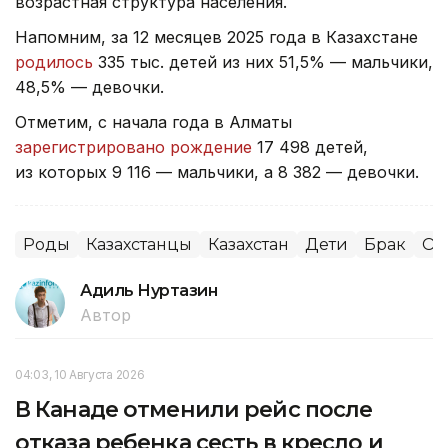
возрастная структура населения.
Напомним, за 12 месяцев 2025 года в Казахстане
родилось
335 тыс. детей из них 51,5% — мальчики,
48,5% — девочки.
Отметим, с начала года в Алматы
зарегистрировано рождение
17 498 детей,
из которых 9 116 — мальчики, а 8 382 — девочки.
Роды
Казахстанцы
Казахстан
Дети
Брак
Об
Адиль Нуртазин
Автор
04:03, 10 Августа 2026
В Канаде отменили рейс после
отказа ребенка сесть в кресло и