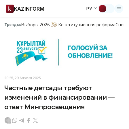
KAZINFORM
РУ
Выборы-2026
Конституционная реформа
Спецп
Тренды:
20:25, 29 Апреля 2025
Частные детсады требуют
изменений в финансировании —
ответ Минпросвещения