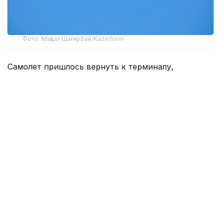
Фото: Мақсат Шағирбай/Kazinform
Самолет пришлось вернуть к терминалу,
а возникшая задержка привела к тому, что
аэропорт закрыл взлетно-посадочную полосу
до его вылета.
Как сообщили в Porter Airlines в воскресенье,
родитель и члены экипажа несколько раз
пытались усадить ребенка и пристегнуть его
ремнем безопасности, однако сделать этого
не удалось. В итоге самолет вернули к терминалу
международного аэропорта Виктории
в Британской Колумбии, где родитель с ребенком
и их багажом покинули борт.