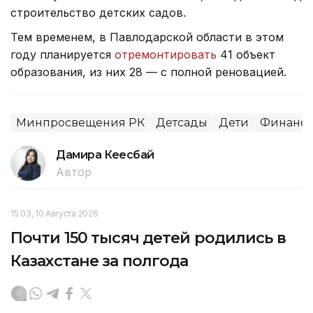
строительство детских садов.
Тем временем, в Павлодарской области в этом
году планируется
отремонтировать
41 объект
образования, из них 28 — с полной реновацией.
Минпросвещения РК
Детсады
Дети
Финансы
Дамира Кеңесбай
Автор
15:03, 10 Августа 2026
Почти 150 тысяч детей родились в
Казахстане за полгода