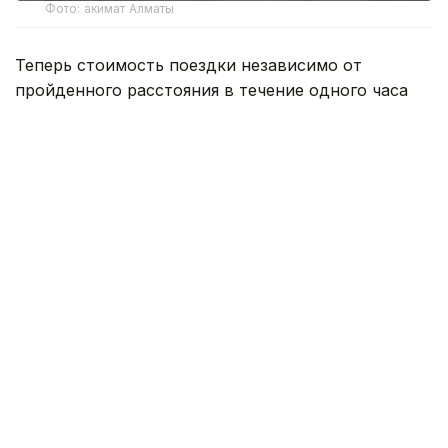
Фото: акимат Алматы
Теперь стоимость поездки независимо от
пройденного расстояния в течение одного часа
составит:
легковые автомобили — 0,14 МРП вместо 0,07
МРП;
автобусы до 16 пассажирских мест и грузовые
автомобили грузоподъемностью до 2,5 тонны
— 0,16 МРП вместо 0,08 МРП;
автобусы до 32 пассажирских мест и грузовые
автомобили грузоподъемностью до 5,5 тонны
— 0,28 МРП вместо 0,14 МРП;
автобусы вместимостью более 32 пассажирских
мест и грузовые автомобили
грузоподъемностью до 10 тонн — 0,32 МРП