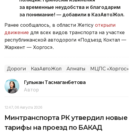
за временные неудобства и благодарим
за понимание! — добавили в КазАвтоЖол.
Ранее сообщалось, в области Жетісу
открыли
движение
для всех видов транспорта на участке
республиканской автодороги «Подъезд Коктал —
Жаркент — Хоргос».
Дороги
КазАвтоЖол
Алматы
МЦПС «Хоргос»
Гульжан Тасмаганбетова
Автор
12:47, 06 Августа 2026
Минтранспорта РК утвердил новые
тарифы на проезд по БАКАД